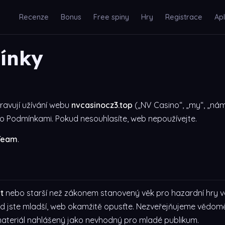
Recenze
Bonus
Free spiny
Hry
Registrace
Ap
ínky
avují užívání webu
nvcasinocz3.top
(„NV Casino“, „my“, „nám
to Podmínkami. Pokud nesouhlasíte, web nepoužívejte.
Team
.
et
nebo starší než zákonem stanovený věk pro hazardní hry v
Pokud jste mladší, web okamžitě opusťte. Nezveřejňujeme vědom
 materiál nahlášený jako nevhodný pro mladé publikum.