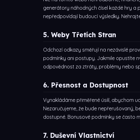
generátory náhodných čísel každé hry a 
nepředpovídají budoucí výsledky. Nehrajte 
5. Weby Třetích Stran
Odchozí odkazy směřují na nezávislé prov
podmínky ani postupy. Jakmile opustíte nv
odpovědnost za ztráty, problémy nebo spor
6. Přesnost a Dostupnost
Vynakládáme přiměřené úsilí, abychom udrže
Nezaručujeme, že bude nepřerušovaný, b
dostupné. Bonusové podmínky se často měn
7. Duševní Vlastnictví