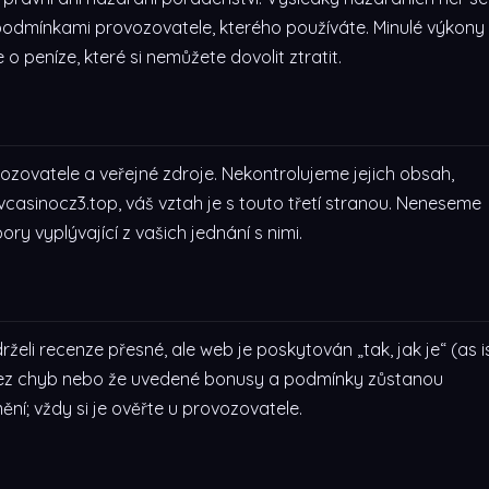
podmínkami provozovatele, kterého používáte. Minulé výkony
o peníze, které si nemůžete dovolit ztratit.
ozovatele a veřejné zdroje. Nekontrolujeme jejich obsah,
casinocz3.top, váš vztah je s touto třetí stranou. Neneseme
y vyplývající z vašich jednání s nimi.
li recenze přesné, ale web je poskytován „tak, jak je“ (as is
ez chyb nebo že uvedené bonusy a podmínky zůstanou
í; vždy si je ověřte u provozovatele.