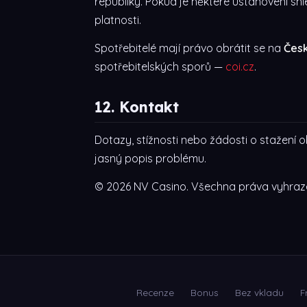
republiky. Pokud je některé ustanovení sh
platnosti.
Spotřebitelé mají právo obrátit se na
Česk
spotřebitelských sporů —
coi.cz
.
12. Kontakt
Dotazy, stížnosti nebo žádosti o stažení 
jasný popis problému.
© 2026 NV Casino. Všechna práva vyhraz
Recenze
Bonus
Bez vkladu
F