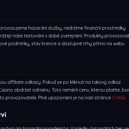
eprovozujeme hazardní služby, nedržíme finanční prostředky
ážejí naše testování v době zveřejnění. Produkty provozovat
sové podmínky, stav licence a dostupné trhy přímo na webu
u affiliate odkazy. Pokud se po kliknutí na takový odkaz
Casino obdržet odměnu. Toto nemění cenu, kterou platíte, bo
to provozovatele. Plné upozornění je na naší stránce
O Nás
.
ví
 právní ani hazardní poradenství. Výsledky hazardních her se 