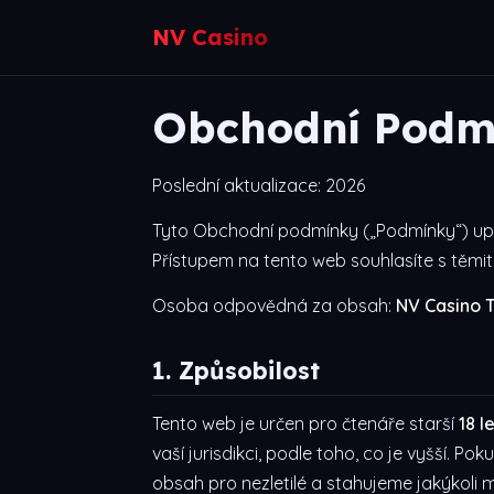
NV Casino
Recenze
Obchodní Podm
Bonus
Poslední aktualizace: 2026
Bez vkladu
Tyto Obchodní podmínky („Podmínky“) upr
Přístupem na tento web souhlasíte s těmi
Free spiny
Osoba odpovědná za obsah:
NV Casino 
Hry
1. Způsobilost
Registrace
Tento web je určen pro čtenáře starší
18 l
Přihlášení
vaší jurisdikci, podle toho, co je vyšší. 
obsah pro nezletilé a stahujeme jakýkoli
Aplikace