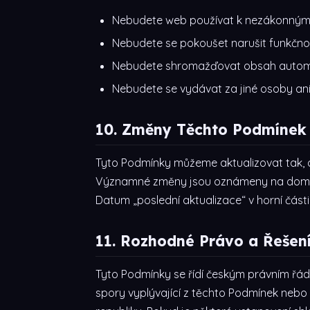
Nebudete web používat k nezákonným
Nebudete se pokoušet narušit funkčno
Nebudete shromažďovat obsah automa
Nebudete se vydávat za jiné osoby an
10. Změny Těchto Podmínek
Tyto Podmínky můžeme aktualizovat tak,
Významné změny jsou oznámeny na domovsk
Datum „poslední aktualizace“ v horní části 
11. Rozhodné Právo a Řešen
Tyto Podmínky se řídí českým právním řá
spory vyplývající z těchto Podmínek nebo 