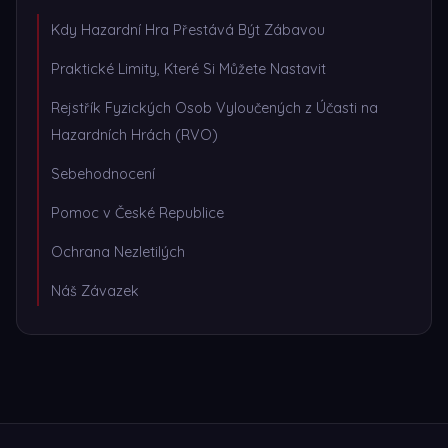
Kdy Hazardní Hra Přestává Být Zábavou
Praktické Limity, Které Si Můžete Nastavit
Rejstřík Fyzických Osob Vyloučených z Účasti na
Hazardních Hrách (RVO)
Sebehodnocení
Pomoc v České Republice
Ochrana Nezletilých
Náš Závazek