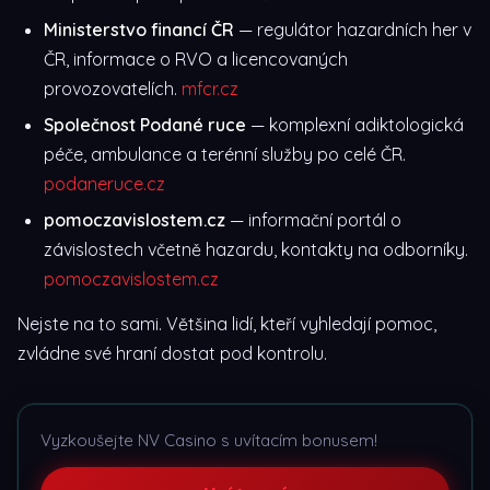
Ministerstvo financí ČR
— regulátor hazardních her v
ČR, informace o RVO a licencovaných
provozovatelích.
mfcr.cz
Společnost Podané ruce
— komplexní adiktologická
péče, ambulance a terénní služby po celé ČR.
podaneruce.cz
pomoczavislostem.cz
— informační portál o
závislostech včetně hazardu, kontakty na odborníky.
pomoczavislostem.cz
Nejste na to sami. Většina lidí, kteří vyhledají pomoc,
zvládne své hraní dostat pod kontrolu.
Vyzkoušejte NV Casino s uvítacím bonusem!