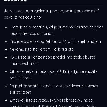
Promo kód
Je čas přestat a vyhledat pomoc, pokud pro vás platí
cokoli z následujícího:
Výplaty
Přemýšlíte o hazardu, když byste měli pracovat, spát
nebo trávit čas s rodinou.
Stáhnout
Hrajete o peníze potřebné na účty, jídlo nebo nájem.
Podpora
Někomu jste lhali o tom, kolik hrajete.
Půjčili jste si peníze nebo prodali majetek, abyste
financovali hraní.
Cítíte se neklidní nebo podráždění, když se snažíte
omezit hraní.
Po prohře se stále vracíte v přesvědčení, že peníze
získáte zpět.
Zmeškali jste závazky, skrývali obrazovky nebo
zavírali karty prohlížeče, když do místnosti někdo