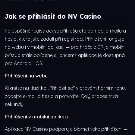
Jak se přihlásit do NV Casino
Po úspěšné registraci se přihlašujete pomocí e-mailu a
hesla, které jste zadali při registraci. Přihlášení funguje
na webu i v mobilní aplikaci — pro hráče z ČR je mobilní
přístup stále oblíbenější, přičemž aplikace je dostupná
pro Android i iOS.
Přihlášení na webu:
Klikněte na tlačítko „Přihlásit se" v pravém horním rohu,
zadejte e-mail a heslo a potvrďte. Celý proces trvá
sekundy.
Přihlášení v mobilní aplikaci:
Aplikace NV Casino podporuje biometrické přihlášení —