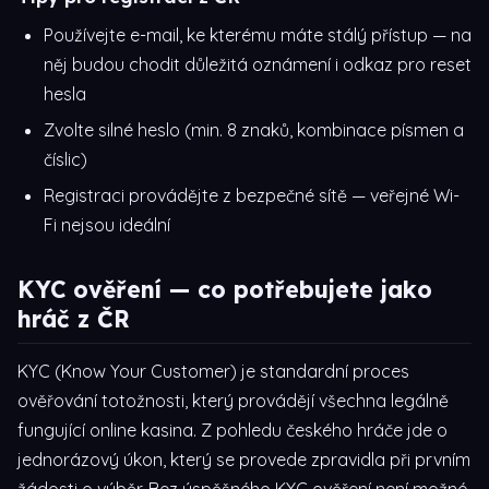
Používejte e-mail, ke kterému máte stálý přístup — na
něj budou chodit důležitá oznámení i odkaz pro reset
hesla
Zvolte silné heslo (min. 8 znaků, kombinace písmen a
číslic)
Registraci provádějte z bezpečné sítě — veřejné Wi-
Fi nejsou ideální
KYC ověření — co potřebujete jako
hráč z ČR
KYC (Know Your Customer) je standardní proces
ověřování totožnosti, který provádějí všechna legálně
fungující online kasina. Z pohledu českého hráče jde o
jednorázový úkon, který se provede zpravidla při prvním