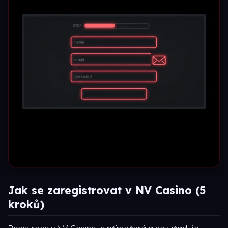
Jak se zaregistrovat v NV Casino (5
kroků)