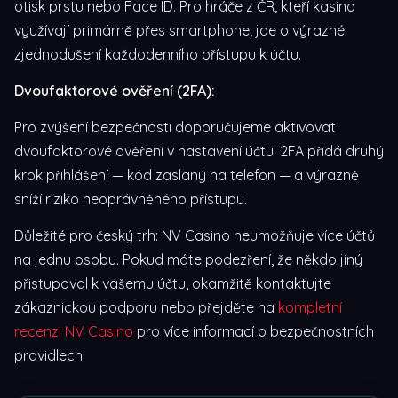
otisk prstu nebo Face ID. Pro hráče z ČR, kteří kasino
využívají primárně přes smartphone, jde o výrazné
zjednodušení každodenního přístupu k účtu.
Dvoufaktorové ověření (2FA):
Pro zvýšení bezpečnosti doporučujeme aktivovat
dvoufaktorové ověření v nastavení účtu. 2FA přidá druhý
krok přihlášení — kód zaslaný na telefon — a výrazně
sníží riziko neoprávněného přístupu.
Důležité pro český trh: NV Casino neumožňuje více účtů
na jednu osobu. Pokud máte podezření, že někdo jiný
přistupoval k vašemu účtu, okamžitě kontaktujte
zákaznickou podporu nebo přejděte na
kompletní
recenzi NV Casino
pro více informací o bezpečnostních
pravidlech.