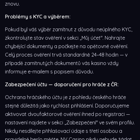
znovu.
Problémy s KYC a výběrem:
Pokud byl váš výběr zamítnut z důvodu neúplného KYC,
zkontrolujte stav ověření v sekci „Můj účet". Nahrajte
chybějící dokumenty a počkejte na opětovné ověření.
Celý proces ověření trvá standardně 24–48 hodin — v
případě zamítnutých dokumentů vás kasino vždy
informuje e-mailem s popisem důvodu.
Zabezpečení účtu — doporučení pro hráče z ČR:
Ochrana hráčského účtu je z pohledu českého hráče
stejně důležitá jako rychlost přihlášení. Doporučujeme
aktivovat dvoufaktorové ověření ihned po registraci —
nastavení najdete v sekci „Zabezpečení" ve svém profilu.
Nikdy nesdílejte přihlašovací údaje s třetí osobou a
pravidelně heslo měňte. NV Casino nikdy nebude žádat