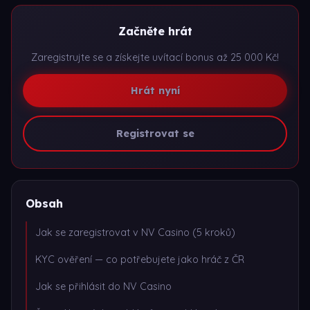
dokončení registrace a přihlášení přejděte do sekce
Pro budoucí prevenci doporučujeme použít správce
Pokladna, vyberte platební metodu a vložte minimální
hesel.
Začněte hrát
částku pro aktivaci bonusu (zpravidla 250 Kč). Bonus ve
formě match bonusu a 200 free spinů na Gates of
Zaregistrujte se a získejte uvítací bonus až 25 000 Kč!
Olympus se připíše automaticky. Podmínky protočení a
další detaily naleznete na
stránce s bonusy NV Casino
.
Hrát nyní
Registrovat se
Aktuální k dubnu 2026. Podmínky a pravidla ověřte na
oficiálních stránkách NV Casino.
Obsah
Jak se zaregistrovat v NV Casino (5 kroků)
KYC ověření — co potřebujete jako hráč z ČR
Jak se přihlásit do NV Casino