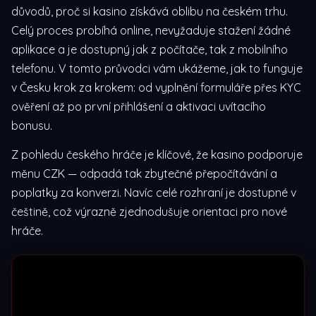
důvodů, proč si kasino získává oblibu na českém trhu.
Promo kód
Celý proces probíhá online, nevyžaduje stažení žádné
aplikace a je dostupný jak z počítače, tak z mobilního
Výplaty
telefonu. V tomto průvodci vám ukážeme, jak to funguje
v Česku krok za krokem: od vyplnění formuláře přes KYC
Stáhnout
ověření až po první přihlášení a aktivaci uvítacího
bonusu.
Podpora
Z pohledu českého hráče je klíčové, že kasino podporuje
měnu CZK — odpadá tak zbytečné přepočítávání a
poplatky za konverzi. Navíc celé rozhraní je dostupné v
češtině, což výrazně zjednodušuje orientaci pro nové
hráče.