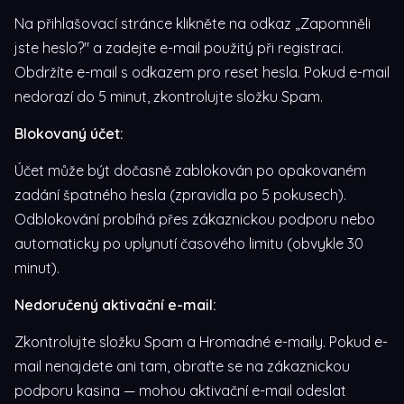
Na přihlašovací stránce klikněte na odkaz „Zapomněli
jste heslo?" a zadejte e-mail použitý při registraci.
Obdržíte e-mail s odkazem pro reset hesla. Pokud e-mail
nedorazí do 5 minut, zkontrolujte složku Spam.
Blokovaný účet:
Účet může být dočasně zablokován po opakovaném
zadání špatného hesla (zpravidla po 5 pokusech).
Odblokování probíhá přes zákaznickou podporu nebo
automaticky po uplynutí časového limitu (obvykle 30
minut).
Nedoručený aktivační e-mail:
Zkontrolujte složku Spam a Hromadné e-maily. Pokud e-
mail nenajdete ani tam, obraťte se na zákaznickou
podporu kasina — mohou aktivační e-mail odeslat