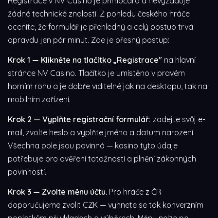
Registrace v NV Casino je přímočará a nevyžaduje
žádné technické znalosti. Z pohledu českého hráče
oceníte, že formulář je přehledný a celý postup trvá
opravdu jen pár minut. Zde je přesný postup:
Krok 1 — Klikněte na tlačítko „Registrace"
na hlavní
stránce NV Casino. Tlačítko je umístěno v pravém
horním rohu a je dobře viditelné jak na desktopu, tak na
mobilním zařízení.
Krok 2 — Vyplňte registrační formulář:
zadejte svůj e-
mail, zvolte heslo a vyplňte jméno a datum narození.
Všechna pole jsou povinná — kasino tyto údaje
potřebuje pro ověření totožnosti a plnění zákonných
povinností.
Krok 3 — Zvolte měnu účtu.
Pro hráče z ČR
doporučujeme zvolit CZK — vyhnete se tak konverzním