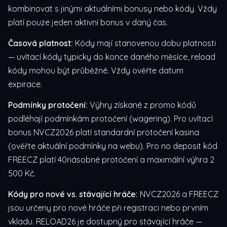
kombinovat s jinými aktuálními bonusy nebo kódy. Vždy
platí pouze jeden aktivní bonus v daný čas.
Časová platnost:
Kódy mají stanovenou dobu platnosti
— uvítací kódy typicky do konce daného měsíce, reload
kódy mohou být průběžné. Vždy ověřte datum
expirace.
Podmínky protočení:
Výhry získané z promo kódů
podléhají podmínkám protočení (wagering). Pro uvítací
bonus NVCZ2026 platí standardní protočení kasina
(ověřte aktuální podmínky na webu). Pro no deposit kód
FREECZ platí 40násobné protočení a maximální výhra 2
500 Kč.
Kódy pro nové vs. stávající hráče:
NVCZ2026 a FREECZ
jsou určeny pro nové hráče při registraci nebo prvním
vkladu. RELOAD26 je dostupný pro stávající hráče —